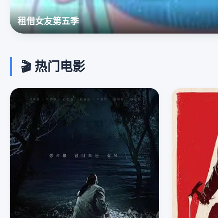
绯色潮汐
🎬 热门电影