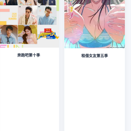
奔跑吧第十季
租借女友第五季