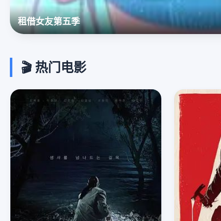
绯色潮汐
🎬 热门电影